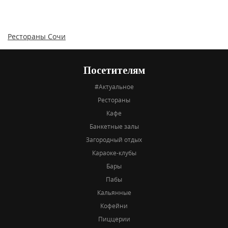
Рестораны Сочи
Посетителям
#Актуальное
Рестораны
Кафе
Банкетные залы
Загородный отдых
Караоке-клубы
Бары
Пабы
Кальянные
Кофейни
Пиццерии