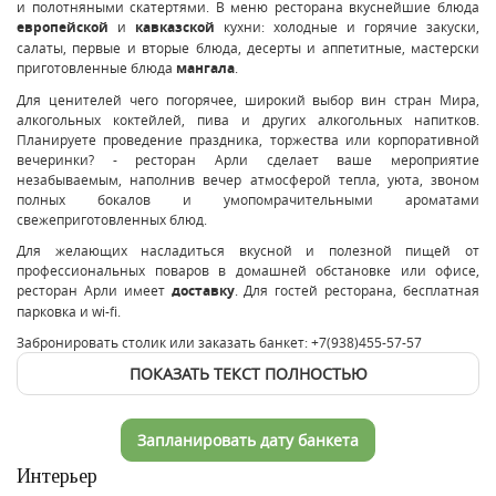
и полотняными скатертями. В меню ресторана вкуснейшие блюда
европейской
и
кавказской
кухни: холодные и горячие закуски,
салаты, первые и вторые блюда, десерты и аппетитные, мастерски
приготовленные блюда
мангала
.
Для ценителей чего погорячее, широкий выбор вин стран Мира,
алкогольных коктейлей, пива и других алкогольных напитков.
Планируете проведение праздника, торжества или корпоративной
вечеринки? - ресторан Арли сделает ваше мероприятие
незабываемым, наполнив вечер атмосферой тепла, уюта, звоном
полных бокалов и умопомрачительными ароматами
свежеприготовленных блюд.
Для желающих насладиться вкусной и полезной пищей от
профессиональных поваров в домашней обстановке или офисе,
ресторан Арли имеет
доставку
. Для гостей ресторана, бесплатная
парковка и wi-fi.
Забронировать столик или заказать банкет: +7(938)455-57-57
ПОКАЗАТЬ ТЕКСТ ПОЛНОСТЬЮ
Запланировать дату банкета
Интерьер