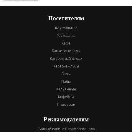
Посетителям
#Актуальное
Рестораны
Кафе
Банкетные залы
Загородный отдых
Караоке-клубы
Бары
Пабы
Кальянные
Кофейни
Пиццерии
Рекламодателям
Личный кабинет профессионала