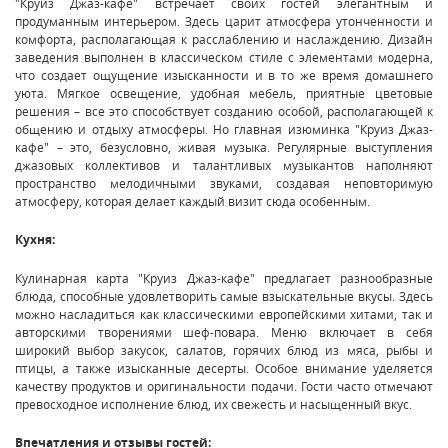
"Круиз Джаз-кафе" встречает своих гостей элегантным и
продуманным интерьером. Здесь царит атмосфера утонченности и
комфорта, располагающая к расслаблению и наслаждению. Дизайн
заведения выполнен в классическом стиле с элементами модерна,
что создает ощущение изысканности и в то же время домашнего
уюта. Мягкое освещение, удобная мебель, приятные цветовые
решения – все это способствует созданию особой, располагающей к
общению и отдыху атмосферы. Но главная изюминка "Круиз Джаз-
кафе" – это, безусловно, живая музыка. Регулярные выступления
джазовых коллективов и талантливых музыкантов наполняют
пространство мелодичными звуками, создавая неповторимую
атмосферу, которая делает каждый визит сюда особенным.
Кухня:
Кулинарная карта "Круиз Джаз-кафе" предлагает разнообразные
блюда, способные удовлетворить самые взыскательные вкусы. Здесь
можно насладиться как классическими европейскими хитами, так и
авторскими творениями шеф-повара. Меню включает в себя
широкий выбор закусок, салатов, горячих блюд из мяса, рыбы и
птицы, а также изысканные десерты. Особое внимание уделяется
качеству продуктов и оригинальности подачи. Гости часто отмечают
превосходное исполнение блюд, их свежесть и насыщенный вкус.
Впечатления и отзывы гостей: