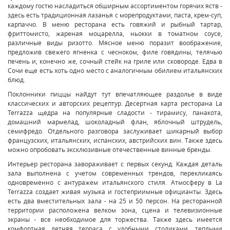
каждому гостю насладиться обширным ассортиментом горячих яств -
здесь есть традиционная лазанья с морепродуктами, паста, крем-суп,
карпаччо. В меню ресторана есть говяжий и рыбный тартар,
фриттомисто, жареная моцарелла, ньокки в томатном соусе,
различные виды ризотто. Мясное меню поразит воображение,
предложив свежего ягненка с чесноком, филе говядины, телячью
печень и, конечно же, сочный стейк на гриле или сковороде. Едва в
Сочи еще есть хоть одно место с аналогичным обилием итальянских
блюд.
Поклонники пиццы найдут тут впечатляющее раздолье в виде
классических и авторских рецептур. Десертная карта ресторана La
Terrazza щедра на популярные сладости - тирамису, панакота,
домашний мармелад, шоколадный флан, яблочный штрудель,
семифредо. Отдельного разговора заслуживает шикарный выбор
французских, итальянских, испанских, австрийских вин. Также здесь
можно опробовать эксклюзивные отечественные винные бренды.
Интерьер ресторана завораживает с первых секунд. Каждая деталь
зала выполнена с учетом современных трендов, перекликаясь
одновременно с антуражем итальянского стиля. Атмосферу в La
Terrazza создает живая музыка и гостеприимные официанты. Здесь
есть два вместительных зала - на 25 и 50 персон. На ресторанной
территории расположена велком зона, сцена и телевизионные
экраны - все необходимое для торжества. Также здесь имеется
комфортная летняя терраса с удобными столиками, теплыми