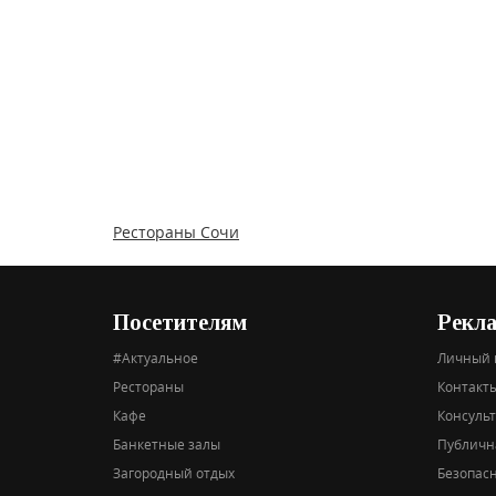
Рестораны Сочи
Посетителям
Рекл
#Актуальное
Личный 
Рестораны
Контакты
Кафе
Консуль
Банкетные залы
Публичн
Загородный отдых
Безопас