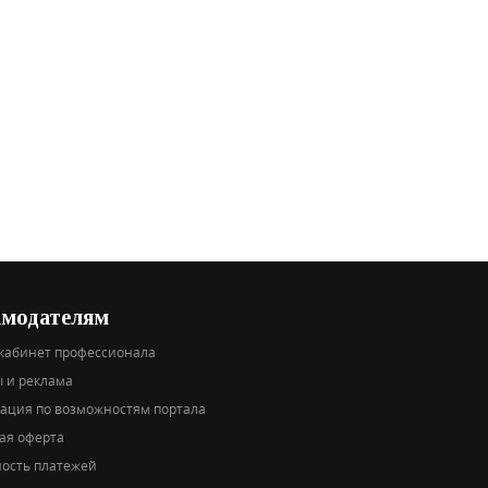
амодателям
кабинет профессионала
 и реклама
тация по возможностям портала
ая оферта
ность платежей