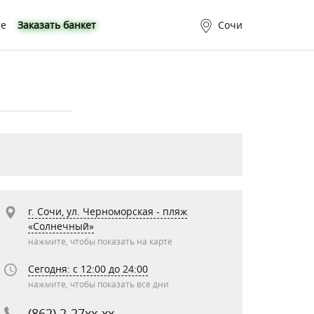
те
Заказать банкет
Сочи
г. Сочи, ул. Черноморская - пляж
«Солнечный»
нажмите, чтобы показать на карте
Сегодня: c 12:00 до 24:00
нажмите, чтобы показать все дни
(862) 2-27xx-xx