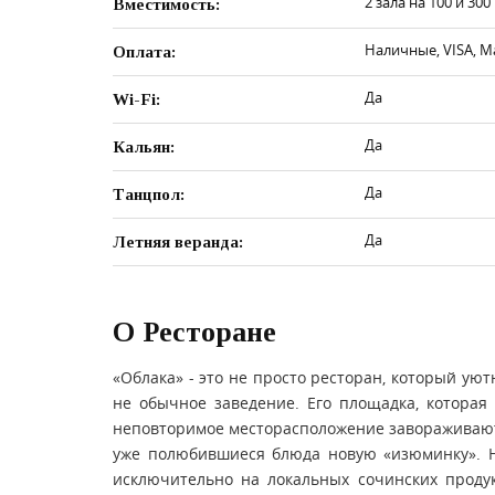
2 зала на 100 и 300
Вместимость:
Наличные, VISA, M
Оплата:
Да
Wi-Fi:
Да
Кальян:
Да
Танцпол:
Да
Летняя веранда:
О Ресторане
«Облака» - это не просто ресторан, который ую
не обычное заведение. Его площадка, которая
неповторимое месторасположение завораживают 
уже полюбившиеся блюда новую «изюминку». На
исключительно на локальных сочинских проду