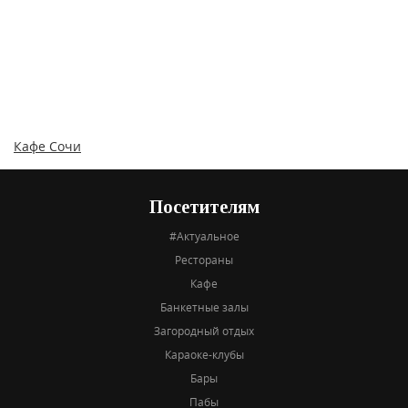
Кафе Сочи
Посетителям
#Актуальное
Рестораны
Кафе
Банкетные залы
Загородный отдых
Караоке-клубы
Бары
Пабы